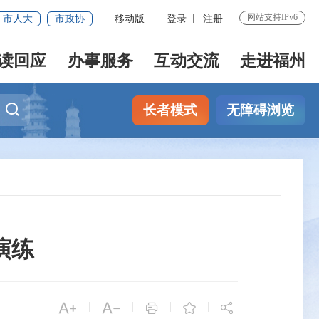
网站支持IPv6
市人大
市政协
移动版
登录
注册
读回应
办事服务
互动交流
走进福州
长者模式
无障碍浏览
演练


|
|
|
|


