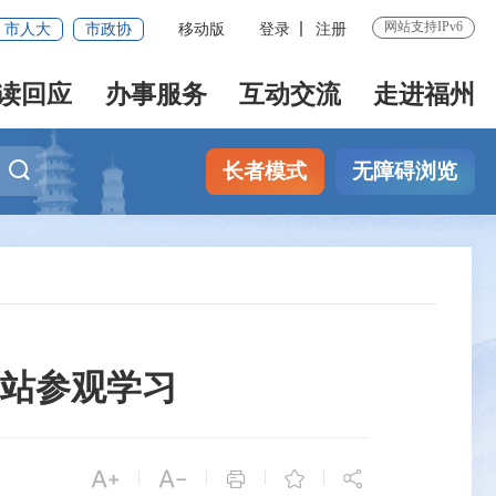
网站支持IPv6
市人大
市政协
移动版
登录
注册
读回应
办事服务
互动交流
走进福州
长者模式
无障碍浏览
站参观学习


|
|
|
|


