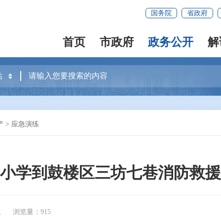
国务院
省政府
首页
市政府
政务公开
解
产
>
应急演练
小学到鼓楼区三坊七巷消防救援
队
浏览量：915