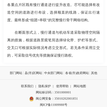
各重点片区既有慢行通道进行提升改造。尽可能选择有改
造空间的道路进行布设，选择顺直的线路，保证出行速
度。最终形成“组团+串联”的完整慢行骨干网络结构。
在断面形式上，慢行通道与机动车道采取物理空间隔
离的措施，根据道路景观笔筒选择绿化带、护栏等形式。
交叉口可根据实际情况考虑立交形式。若无条件采用立交
的，可采取信号优先等措施保证慢行路权。
部门网站
县(市)区网站
中央部门网站
各省(市)政府网站
其他
联系我们
|
隐私保护
|
使用帮助
|
网站地图
网站标识码：3501000001
闽公网安备：
35010202001851
闽ICP备11009988号