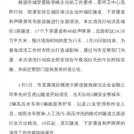
根据市城管委陈登峰主任的工作要求，委环卫中心迅
即行动，部署安排五城区保洁企业对城区隧道、下穿通道
和声降屏等市政设施进行全面清洗。本次清洗行动涉及城
区5座隧道、17个下穿通道和40处声降屏，总面积达24.58
万平方米，预计清洗时间跨度为15天，1月20日前结束。为
避免清洗工作对市民出行造成影响，通过与市交警部门沟
通，本次清洗行动拟全部安排在午夜或白天的午后时段实
施，并由交警部门提前发布封道公告。
1月5日，市直属项目螺洲大桥连接线保洁企业金顺公
司率先对五虎山隧道开始清洗，当天出动2辆安全警戒车、
2辆高压水车和1辆路面养护车，以及22名管理和作业人
员，按照水车喷淋-人工洗污-高压冲洗的模式对隧道立面进
行全方位精洗。10日起，其它隧道、下穿通道和声降屏的
清洗工作也将陆续展开。