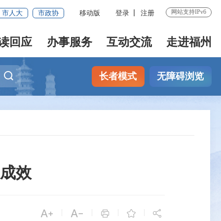
网站支持IPv6
市人大
市政协
移动版
登录
注册
读回应
办事服务
互动交流
走进福州
长者模式
无障碍浏览
成效


|
|
|
|


