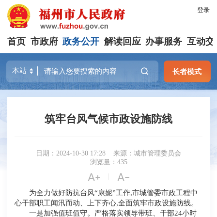
登录
首页
市政府
政务公开
解读回应
办事服务
互动交
长者模式
筑牢台风气候市政设施防线
日期：2024-10-30 17:28
来源：城市管理委员会
浏览量：435


|
为全力做好
防抗台风“康妮”工作,市城管委市政工程中
心干部职工闻汛而动、上下齐心,全面筑牢市政设施防线。
一是加强值班值守
。严格落实领导带班、
干部
24
小时