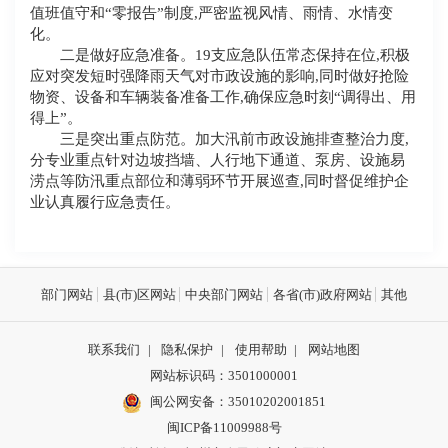
值班值守和
“
零报告
”
制度,
严密监视风情、雨情、水情变
化
。
二是做好应急准备。
19
支应急队伍常态保持在位,积极
应对突发短时强降雨天气对市政设施的影响,同时做好抢险
物资、设备和车辆装备准备工作,确保应急时刻“调得出、用
得上”。
三是突出重点防范。
加大汛前市政设施排查整治力度,
分专业重点针对边坡挡墙、人行地下通道、泵房、设施易
涝点等防汛重点部位和薄弱环节开展巡查,同时督促维护企
业认真履行应急责任。
部门网站
县(市)区网站
中央部门网站
各省(市)政府网站
其他
联系我们
|
隐私保护
|
使用帮助
|
网站地图
网站标识码：3501000001
闽公网安备：
35010202001851
闽ICP备11009988号