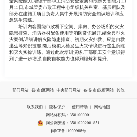
全风险能力,增强干部职工消防安全素质和抵御灾害能力,
11
月15日,
市城管委市政工程中心
组织机关科室、基层所队及
部分在建施工项目负责人集中
开展消防安全知识培训和应
急逃生演练。
培训内容围绕市政桥下空间、库房、办公场所的火灾
隐患排查、消防器材配备使用等消防常识展开,结合典型火
灾案例,详细讲解火险隐患排查、初期火灾扑救、应急自救
逃生等知识技能,随后模拟大楼发生火灾情境进行逃生演练
和灭火实操训练。通过此次培训演练,干部职工安全意识得
到了进一步增强,
自防自救能力也得到锻炼和提升
。
部门网站
县(市)区网站
中央部门网站
各省(市)政府网站
其他
联系我们
|
隐私保护
|
使用帮助
|
网站地图
网站标识码：3501000001
闽公网安备：
35010202001851
闽ICP备11009988号