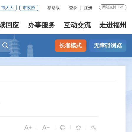
网站支持IPv6
市人大
市政协
移动版
登录
注册
读回应
办事服务
互动交流
走进福州
长者模式
无障碍浏览


|
|
|
|


