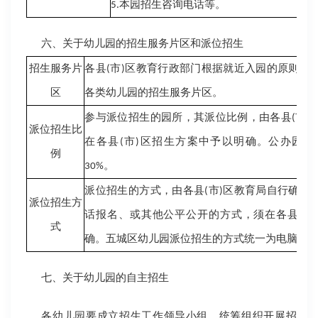
本园招生咨询电话等。
5.
六、关于幼儿园的招生服务片区和派位招生
市
区教育行政部门根据就近入园的原则和
招生服务片
各县
(
)
各类幼儿园的招生服务片区。
区
市
参与派位招生的园所，其派位比例，由各县
(
)
派位招生比
在各县
市
区招生方案中予以明确。公办园派
(
)
例
。
30%
市
区教育局自行确定
派位招生的方式，由各县
(
)
派位招生方
话报名、或其他公平公开的方式，须在各县
市
(
)
式
确。五城区幼儿园派位招生的方式统一为电脑摇
七、关于幼儿园的自主招生
各幼儿园要成立招生工作领导小组，统筹组织开展招