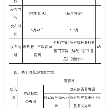
位
发布内
《招生意见》
《招生方案》
《
容
发布时
月
日
月
5
24
6-7
现
间
市
区政府或教育行政
各县
(
)
发布地
市政府、市教育局
幼儿园
部门官网（详见《招生意
址
官网
见》的附件）
四、关于幼儿园招生方式
普惠性
幼儿
政府购买普惠园
财政核拨
园
非财政补助公办
政府购买普惠性
提供普
公办园
园
服务民办园
民