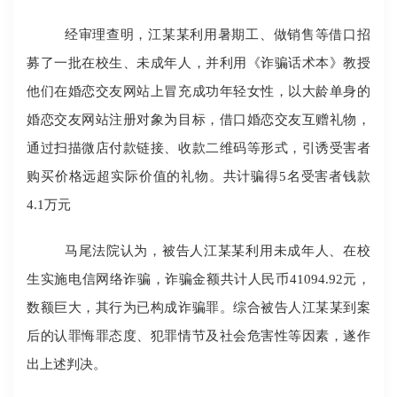
经审理查明，
江某某利用暑期工、做销售等借口招
募了一批在校生、未成年人，并利用《诈骗话术本》教授
他们在婚恋交友网站上冒充成功年轻女性，以大龄单身的
婚恋交友网站注册对象为目标，借口婚恋交友互赠礼物，
通过扫描微店付款链接、收款二维码等形式，引诱受害者
购买价格远超实际价值的礼物。共计骗得
5名受害者钱款
4.1万元
马尾法院认为，
被告人
江某某
利用未成年人、在校
生实施电信网络诈骗，诈骗金额共计人民币
41094.92元，
数额巨大，其行为已构成诈骗罪。
综合被告人
江某某
到案
后的认罪悔罪态度、犯罪情节及社会危害性等因素，遂作
出上述判决。