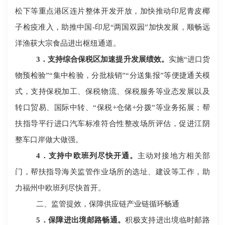
松下等重点港区连片整体开发开放，加快推动印尼青皮椰
子检疫准入，助推中国
-印尼“两国双园”加快发展，顺畅远
洋渔获大宗食品进出枢纽通道。
3
．支持综合保税区加速提升发展绩效。
实施
“进口货
物预检验”“集中检验，分批核销”“分送集报”等便捷通关模
式，支持保税加工、保税物流、保税服务等业态发展以及
转口贸易、国际中转、“保税+仓储+分拨”等业务拓展；帮
扶指导平行进口汽车标准符合性整改场所评估，促进江阴
整车口岸做大做强。
4
．支持中欧班列尽快开通。
主动对接地方相关部
门，帮扶指导海关监管作业场所的选址、建设等工作，助
力福州中欧班列尽快首开。
二、监管提效，保障供应链产业链循环畅通
5
．保障进出境邮路畅通。
积极支持进出境临时邮路