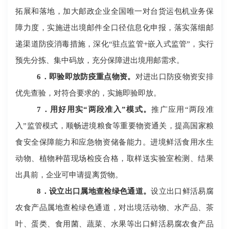
拓展和落地，加大邮政企业全国唯一对台货运包机业务保
障力度，实施进出境邮件全口径信息化申报，落实落细邮
递渠道防疫消毒措施，深化
“驻点监管+嵌入式监管”，实行
预先分拣、集中码放，充分保障进出境用邮需求。
6
．即验即放防疫重点物资。
对进出口防疫物资安排
优先查验，对符合要求的，实施即验即放。
7
．用好用实
“两段准入”模式。
推广应用
“两段准
入”监管模式，顺畅进境粮食等重要物资通关，提高国家粮
食安全保障能力和应急物资储备能力。进境鲜活食用水生
动物、植物种苗现场检疫合格，取样送实验室检测、结果
出具前，企业可申请提离货物。
8
．设立出口属地查检绿色通道。
设立出口鲜活易腐
农食产品属地查检绿色通道，对出境活动物、水产品、茶
叶、蛋类、食用菌、蔬菜、水果等出口鲜活易腐农食产品