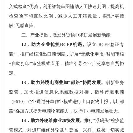
入式检查”优势，利用智能审图辅助人工快速判图，提高机
检查验率和直放比例，减少人工开箱数量，实现“零接
触”无感查验。
三、产业提质，激发外贸稳中求进发展新动能
12
．助力企业抢抓
RCEP
机遇。
设立
“
RCEP
签证专
窗
”，推广经核准出口商制度，扩展“无纸化申报+智能审核
+自助打印”审签模式应用，精准引导企业广泛享惠自贸协
定。
13
．助力跨境电商叠加
“邮路”协同发展。
创新业务
监管，加快推进信息化系统数据对接，指导跨境电商
（
9610
）企业通过分单作业模式进行出口货物申报，以
“邮
路”叠加方式提升电商物流能力，扶持中小电商发展壮大。
14
．助力外轮维修业加快发展。
推行
“浮码头”检疫监
管模式，对进厂维修外轮及时登临、采样、送检，切实减