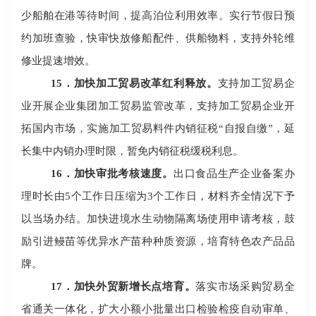
少船舶在港等待时间，提高泊位利用效率。实行节假日预
约加班查验，快审快放修船配件、供船物料，支持外轮维
修业提速增效。
15
．加快加工贸易改革红利释放。
支持加工贸易企
业开展企业集团加工贸易监管改革，支持加工贸易企业开
拓国内市场，实施加工贸易料件内销征税
“自报自缴”，延
长集中内销办理时限，暂免内销征税缓税利息。
16
．加快审批考核速度。
出口食品生产企业备案办
理时长由
5
个工作日压缩为
3
个工作日，材料齐全情况下予
以当场办结。加快进境水生动物隔离场使用申请考核，鼓
励引进鳗苗等优异水产苗种种质资源，培育特色农产品品
牌。
17
．加快外贸新增长点培育。
落实市场采购贸易全
省通关一体化，扩大小额小批量出口检验检疫自动审单、