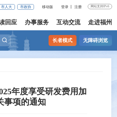
网站支持IPv6
市人大
市政协
移动版
登录
注册
读回应
办事服务
互动交流
走进福州
长者模式
无障碍浏览
025年度享受研发费用加
关事项的通知