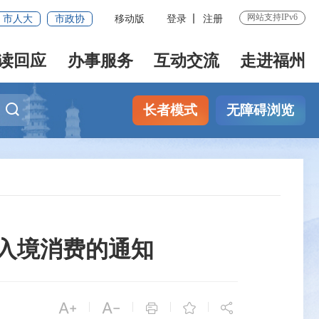
网站支持IPv6
市人大
市政协
移动版
登录
注册
读回应
办事服务
互动交流
走进福州
长者模式
无障碍浏览
入境消费的通知


|
|
|
|


