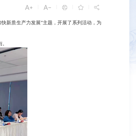


|
|
|
|



 加快新质生产力发展”主题，开展了系列活动，为
与。