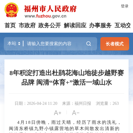
登录
首页
市政府
政务公开
解读回应
办事服务
互动交
长者模式
8年积淀打造出杜鹃花海山地徒步越野赛
品牌 闽清“体育+”激活一域山水
日期：2026-04-24 11:20
来源：福州日报
浏览量：263


|
4月18日傍晚，雨过天晴，经历了雨水的洗礼，
闽清东桥镇九野小镇露营地的草木间散发出清新的