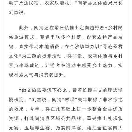
动了周边民宿、农家乐增收。”闽清县文体旅局局长
刘杰说。
此外，闽清还在塔庄镇推出定向越野赛+乡村民
俗旅游模式，赛道串联多个村落，配套农特产品展
销，直接带动本地消费；在金沙镇举办以“寻迹圣君
文化”为主题的徒步活动，将非遗、农耕体验与乡村
景点串珠成链，让游客在运动中感受乡土魅力，实
现村落人气与消费双提升。
“做文旅需要沉下心来，带着长期主义的理念慢
慢积淀。”刘杰说，闽清“村唱”去年取得了非常惊艳
的效果，今年，将在此基础上进一步整合全县优质
资源，打造闽清县区域公共品牌，重磅推出礼乐状
元宴、玉蟾养生宴、乃裳南洋宴、雄江全鱼宴四大