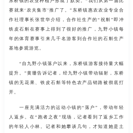
东桥镇的农业种植户形成了默契。“我们从第一届比
赛就来‘农夫集市’推广了。”东桥镇惠农农业专业合
作社理事长张世华介绍，合作社生产的“祝斛”即冲
铁皮石斛在赛事上得到了很好的推广，九野小镇每
年的体育赛事引来几千名游客到合作社的石斛生产
基地参观游览。
“自九野小镇落户以来，东桥镇游客接待量大幅
提升。”黄珊告诉记者，经九野小镇带动辐射，东桥
镇的无花果、铁皮石斛等特色农产品销路被彻底打
开。
一座充满活力的运动小镇的“落户”，带动年轻
人返乡。在“跑者之夜”现场，记者看到了返乡工作
的年轻人小林。记者和她攀谈几句，才知道她是土