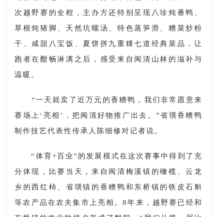
次越野赛的全程，主办方还特别呈现八珍炖番鸭、
草根炖猪脚、天然坑螺汤、特色蒸笋滑、糟菜炒粉
干、咸甜八宝饭、夏饼拼九重粿七道经典菜品，让
跑者在酣畅淋漓之后，感受来自闽清山林的滋补与
温暖。
“一天就卖了近万元的香糟鸭，我们非常愿意来
赛场上‘亮相’，把闽清好物推广出去。”省璜香糟鸭
制作技艺代表性传承人陈细修对记者说。
“体育+百业”的发展模式在这次赛事中得到了充
分体现，比赛当天，来自闽清梅溪镇的橄榄、云龙
乡的西红柿、省璜镇的香糟鸭和东桥镇的铁皮石斛
等农产品在农夫集市上亮相。8年来，越野赛已经和