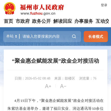
登录
首页
市政府
政务公开
解读回应
办事服务
互动交
长者模式
“聚金惠企赋能发展”政金企对接活动
日期：2026-05-02 08:48
来源：鼓楼区
浏览量：76


|
月
日下午，“聚金惠企赋能发展”政金企对接活动在
4
15
朱紫坊基金港举办，邀请了福日实业、润达通讯等
余位
10